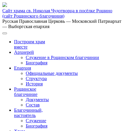
Сайт храма св. Николая Чудотворца в посёлке Рощино
(сайт Рощинского благочиния)
Русская Православная Церковь
— Московский Патриархат
— Выборгская епархия
Построим храм
вместе
Архиерей
Служение в Рощинском благочинии
Биография
Епархия
Официальные документы
Структура
История
Рощинское
благочиние
Документы
Состав
Благочинный,
настоятель
Служение
Биография