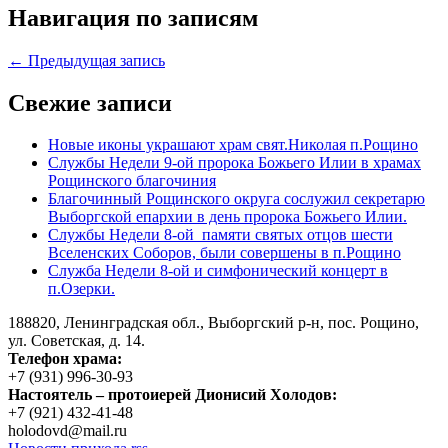
Навигация по записям
← Предыдущая запись
Свежие записи
Новые иконы украшают храм свят.Николая п.Рощино
Службы Недели 9-ой пророка Божьего Илии в храмах
Рощинского благочиния
Благочинный Рощинского округа сослужил секретарю
Выборгской епархии в день пророка Божьего Илии.
Службы Недели 8-ой памяти святых отцов шести
Вселенских Соборов, были совершены в п.Рощино
Служба Недели 8-ой и симфонический концерт в
п.Озерки.
188820, Ленинградская обл., Выборгский
р-н,
пос. Рощино,
ул. Советская, д. 14.
Телефон храма:
+7 (931) 996-30-93
Настоятель – протоиерей Дионисий Холодов:
+7 (921) 432-41-48
holodovd@mail.ru