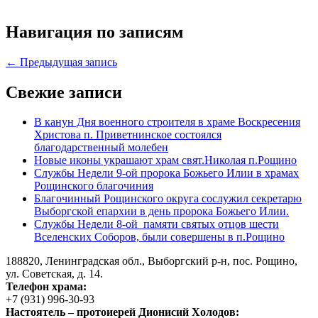
Навигация по записям
← Предыдущая запись
Свежие записи
В канун Дня военного строителя в храме Воскресения
Христова п. Приветнинское состоялся
благодарственный молебен
Новые иконы украшают храм свят.Николая п.Рощино
Службы Недели 9-ой пророка Божьего Илии в храмах
Рощинского благочиния
Благочинный Рощинского округа сослужил секретарю
Выборгской епархии в день пророка Божьего Илии.
Службы Недели 8-ой памяти святых отцов шести
Вселенских Соборов, были совершены в п.Рощино
188820, Ленинградская обл., Выборгский
р-н,
пос. Рощино,
ул. Советская, д. 14.
Телефон храма:
+7 (931) 996-30-93
Настоятель – протоиерей Дионисий Холодов: