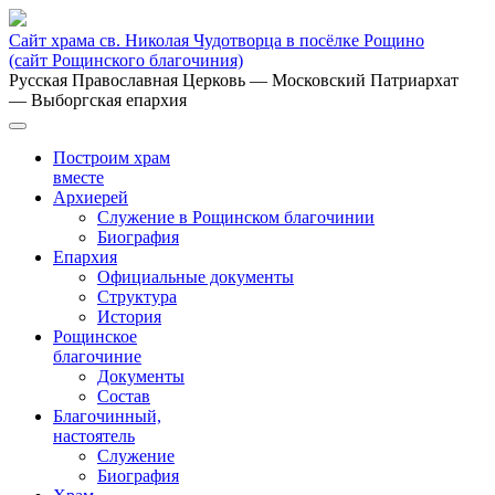
Сайт храма св. Николая Чудотворца в посёлке Рощино
(сайт Рощинского благочиния)
Русская Православная Церковь
— Московский Патриархат
— Выборгская епархия
Построим храм
вместе
Архиерей
Служение в Рощинском благочинии
Биография
Епархия
Официальные документы
Структура
История
Рощинское
благочиние
Документы
Состав
Благочинный,
настоятель
Служение
Биография