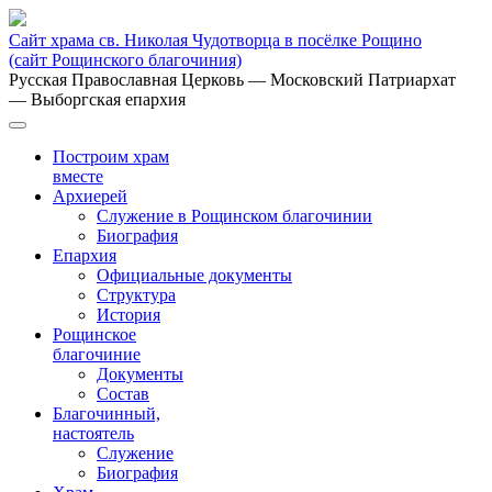
Сайт храма св. Николая Чудотворца в посёлке Рощино
(сайт Рощинского благочиния)
Русская Православная Церковь
— Московский Патриархат
— Выборгская епархия
Построим храм
вместе
Архиерей
Служение в Рощинском благочинии
Биография
Епархия
Официальные документы
Структура
История
Рощинское
благочиние
Документы
Состав
Благочинный,
настоятель
Служение
Биография