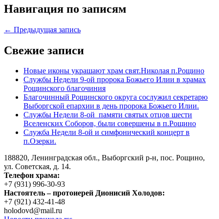
Навигация по записям
← Предыдущая запись
Свежие записи
Новые иконы украшают храм свят.Николая п.Рощино
Службы Недели 9-ой пророка Божьего Илии в храмах
Рощинского благочиния
Благочинный Рощинского округа сослужил секретарю
Выборгской епархии в день пророка Божьего Илии.
Службы Недели 8-ой памяти святых отцов шести
Вселенских Соборов, были совершены в п.Рощино
Служба Недели 8-ой и симфонический концерт в
п.Озерки.
188820, Ленинградская обл., Выборгский
р-н,
пос. Рощино,
ул. Советская, д. 14.
Телефон храма:
+7 (931) 996-30-93
Настоятель – протоиерей Дионисий Холодов:
+7 (921) 432-41-48
holodovd@mail.ru