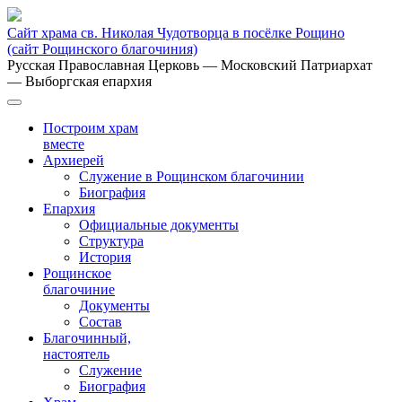
Сайт храма св. Николая Чудотворца в посёлке Рощино
(сайт Рощинского благочиния)
Русская Православная Церковь
— Московский Патриархат
— Выборгская епархия
Построим храм
вместе
Архиерей
Служение в Рощинском благочинии
Биография
Епархия
Официальные документы
Структура
История
Рощинское
благочиние
Документы
Состав
Благочинный,
настоятель
Служение
Биография