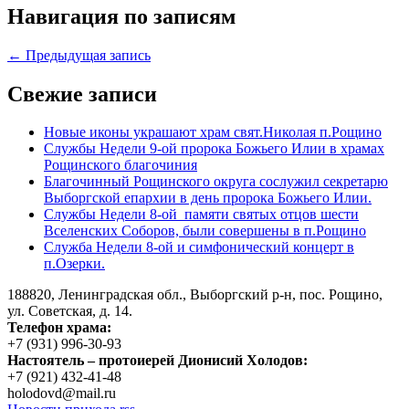
Навигация по записям
← Предыдущая запись
Свежие записи
Новые иконы украшают храм свят.Николая п.Рощино
Службы Недели 9-ой пророка Божьего Илии в храмах
Рощинского благочиния
Благочинный Рощинского округа сослужил секретарю
Выборгской епархии в день пророка Божьего Илии.
Службы Недели 8-ой памяти святых отцов шести
Вселенских Соборов, были совершены в п.Рощино
Служба Недели 8-ой и симфонический концерт в
п.Озерки.
188820, Ленинградская обл., Выборгский
р-н,
пос. Рощино,
ул. Советская, д. 14.
Телефон храма:
+7 (931) 996-30-93
Настоятель – протоиерей Дионисий Холодов:
+7 (921) 432-41-48
holodovd@mail.ru