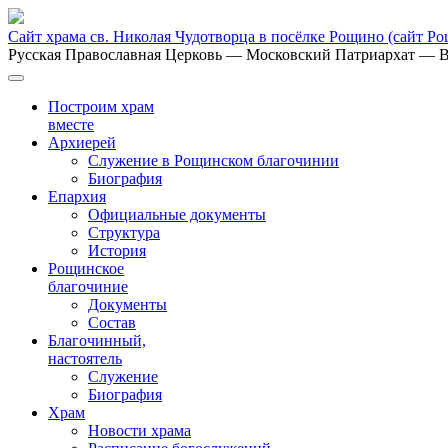
Сайт храма св. Николая Чудотворца в посёлке Рощино
(сайт Р
Русская Православная Церковь
— Московский Патриархат
— В
Построим храм
вместе
Архиерей
Служение в Рощинском благочинии
Биография
Епархия
Официальные документы
Структура
История
Рощинское
благочиние
Документы
Состав
Благочинный,
настоятель
Служение
Биография
Храм
Новости храма