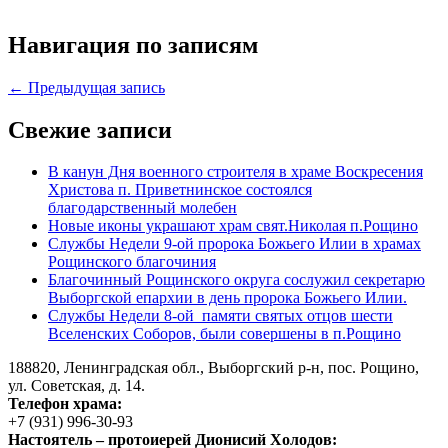
Навигация по записям
← Предыдущая запись
Свежие записи
В канун Дня военного строителя в храме Воскресения
Христова п. Приветнинское состоялся
благодарственный молебен
Новые иконы украшают храм свят.Николая п.Рощино
Службы Недели 9-ой пророка Божьего Илии в храмах
Рощинского благочиния
Благочинный Рощинского округа сослужил секретарю
Выборгской епархии в день пророка Божьего Илии.
Службы Недели 8-ой памяти святых отцов шести
Вселенских Соборов, были совершены в п.Рощино
188820, Ленинградская обл., Выборгский
р-н,
пос. Рощино,
ул. Советская, д. 14.
Телефон храма:
+7 (931) 996-30-93
Настоятель – протоиерей Дионисий Холодов: