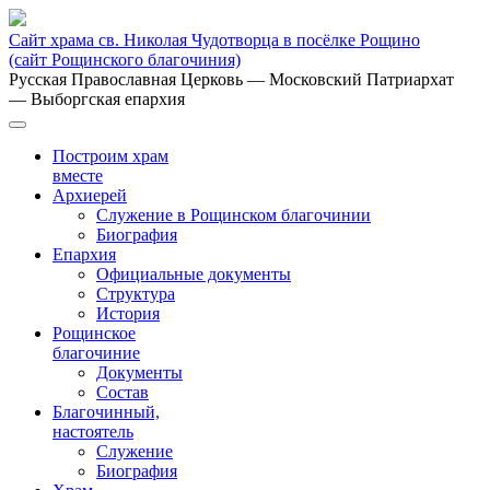
Сайт храма св. Николая Чудотворца в посёлке Рощино
(сайт Рощинского благочиния)
Русская Православная Церковь
— Московский Патриархат
— Выборгская епархия
Построим храм
вместе
Архиерей
Служение в Рощинском благочинии
Биография
Епархия
Официальные документы
Структура
История
Рощинское
благочиние
Документы
Состав
Благочинный,
настоятель
Служение
Биография