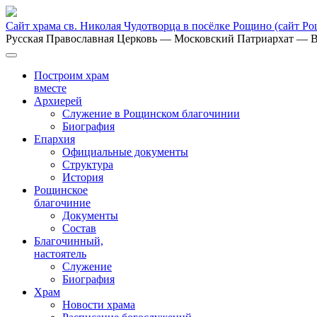
Сайт храма св. Николая Чудотворца в посёлке Рощино
(сайт Р
Русская Православная Церковь
— Московский Патриархат
— В
Построим храм
вместе
Архиерей
Служение в Рощинском благочинии
Биография
Епархия
Официальные документы
Структура
История
Рощинское
благочиние
Документы
Состав
Благочинный,
настоятель
Служение
Биография
Храм
Новости храма