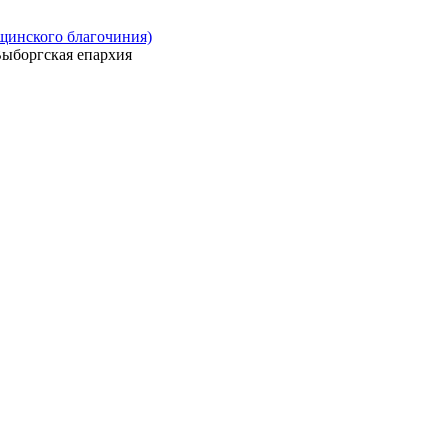
ощинского благочиния)
ыборгская епархия