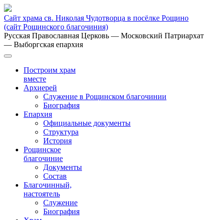
Сайт храма св. Николая Чудотворца в посёлке Рощино
(сайт Рощинского благочиния)
Русская Православная Церковь
— Московский Патриархат
— Выборгская епархия
Построим храм
вместе
Архиерей
Служение в Рощинском благочинии
Биография
Епархия
Официальные документы
Структура
История
Рощинское
благочиние
Документы
Состав
Благочинный,
настоятель
Служение
Биография