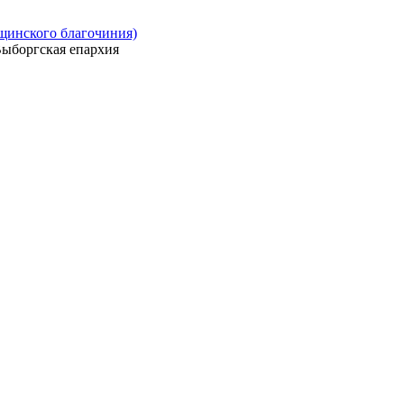
ощинского благочиния)
ыборгская епархия