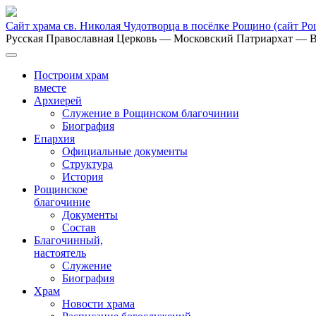
Сайт храма св. Николая Чудотворца в посёлке Рощино
(сайт Р
Русская Православная Церковь
— Московский Патриархат
— В
Построим храм
вместе
Архиерей
Служение в Рощинском благочинии
Биография
Епархия
Официальные документы
Структура
История
Рощинское
благочиние
Документы
Состав
Благочинный,
настоятель
Служение
Биография
Храм
Новости храма