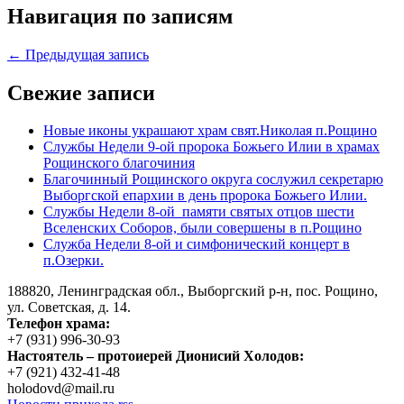
Навигация по записям
← Предыдущая запись
Свежие записи
Новые иконы украшают храм свят.Николая п.Рощино
Службы Недели 9-ой пророка Божьего Илии в храмах
Рощинского благочиния
Благочинный Рощинского округа сослужил секретарю
Выборгской епархии в день пророка Божьего Илии.
Службы Недели 8-ой памяти святых отцов шести
Вселенских Соборов, были совершены в п.Рощино
Служба Недели 8-ой и симфонический концерт в
п.Озерки.
188820, Ленинградская обл., Выборгский
р-н,
пос. Рощино,
ул. Советская, д. 14.
Телефон храма:
+7 (931) 996-30-93
Настоятель – протоиерей Дионисий Холодов:
+7 (921) 432-41-48
holodovd@mail.ru