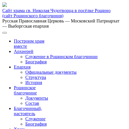
Сайт храма св. Николая Чудотворца в посёлке Рощино
(сайт Рощинского благочиния)
Русская Православная Церковь
— Московский Патриархат
— Выборгская епархия
Построим храм
вместе
Архиерей
Служение в Рощинском благочинии
Биография
Епархия
Официальные документы
Структура
История
Рощинское
благочиние
Документы
Состав
Благочинный,
настоятель
Служение
Биография