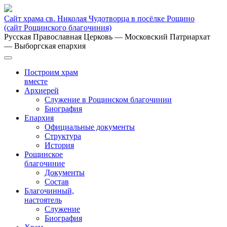
Сайт храма св. Николая Чудотворца в посёлке Рощино
(сайт Рощинского благочиния)
Русская Православная Церковь
— Московский Патриархат
— Выборгская епархия
Построим храм
вместе
Архиерей
Служение в Рощинском благочинии
Биография
Епархия
Официальные документы
Структура
История
Рощинское
благочиние
Документы
Состав
Благочинный,
настоятель
Служение
Биография