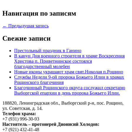
Навигация по записям
← Предыдущая запись
Свежие записи
Престольный праздник в Ганино
В канун Дня военного строителя в храме Воскресения
Христова п. Приветнинское состоялся
благодарственный молебен
Новые иконы украшают храм свят.Николая п.Рощино
Службы Недели 9-ой пророка Божьего Илии в храмах
Рощинского благочиния
Благочинный Рощинского округа сослужил секретарю
Выборгской епархии в день пророка Божьего Илии.
188820, Ленинградская обл., Выборгский
р-н,
пос. Рощино,
ул. Советская, д. 14.
Телефон храма:
+7 (931) 996-30-93
Настоятель – протоиерей Дионисий Холодов:
+7 (921) 432-41-48