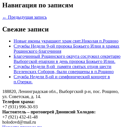
Навигация по записям
← Предыдущая запись
Свежие записи
Новые иконы украшают храм свят.Николая п.Рощино
Службы Недели 9-ой пророка Божьего Илии в храмах
Рощинского благочиния
Благочинный Рощинского округа сослужил секретарю
Выборгской епархии в день пророка Божьего Илии.
Службы Недели 8-ой памяти святых отцов шести
Вселенских Соборов, были совершены в п.Рощино
Служба Недели 8-ой и симфонический концерт в
п.Озерки.
188820, Ленинградская обл., Выборгский
р-н,
пос. Рощино,
ул. Советская, д. 14.
Телефон храма:
+7 (931) 996-30-93
Настоятель – протоиерей Дионисий Холодов:
+7 (921) 432-41-48
holodovd@mail.ru