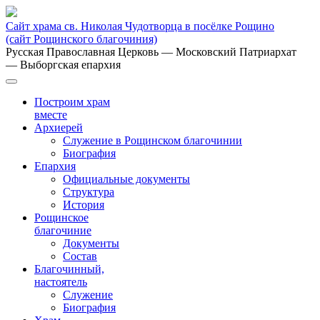
Сайт храма св. Николая Чудотворца в посёлке Рощино
(сайт Рощинского благочиния)
Русская Православная Церковь
— Московский Патриархат
— Выборгская епархия
Построим храм
вместе
Архиерей
Служение в Рощинском благочинии
Биография
Епархия
Официальные документы
Структура
История
Рощинское
благочиние
Документы
Состав
Благочинный,
настоятель
Служение
Биография