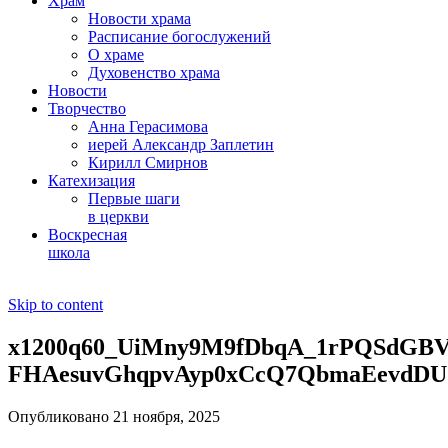
Храм
Новости храма
Расписание богослужений
О храме
Духовенство храма
Новости
Творчество
Анна Герасимова
иерей Александр Заплетин
Кирилл Смирнов
Катехизация
Первые шаги
в церкви
Воскресная
школа
Skip to content
x1200q60_UiMny9M9fDbqA_1rPQSdGBV
FHAesuvGhqpvAyp0xCcQ7QbmaEevdDU
Опубликовано 21 ноября, 2025