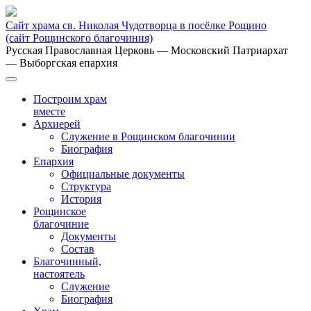
Сайт храма св. Николая Чудотворца в посёлке Рощино
(сайт Рощинского благочиния)
Русская Православная Церковь
— Московский Патриархат
— Выборгская епархия
Построим храм
вместе
Архиерей
Служение в Рощинском благочинии
Биография
Епархия
Официальные документы
Структура
История
Рощинское
благочиние
Документы
Состав
Благочинный,
настоятель
Служение
Биография