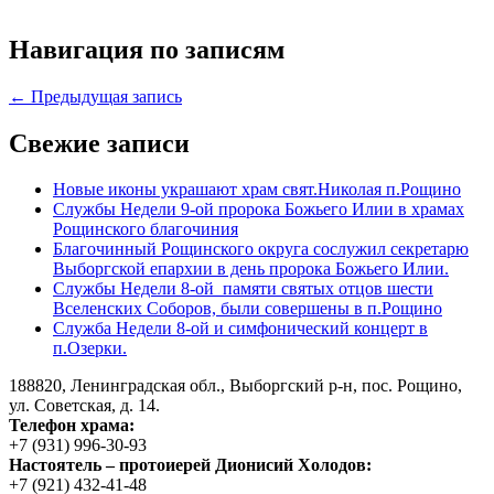
Навигация по записям
← Предыдущая запись
Свежие записи
Новые иконы украшают храм свят.Николая п.Рощино
Службы Недели 9-ой пророка Божьего Илии в храмах
Рощинского благочиния
Благочинный Рощинского округа сослужил секретарю
Выборгской епархии в день пророка Божьего Илии.
Службы Недели 8-ой памяти святых отцов шести
Вселенских Соборов, были совершены в п.Рощино
Служба Недели 8-ой и симфонический концерт в
п.Озерки.
188820, Ленинградская обл., Выборгский
р-н,
пос. Рощино,
ул. Советская, д. 14.
Телефон храма:
+7 (931) 996-30-93
Настоятель – протоиерей Дионисий Холодов:
+7 (921) 432-41-48