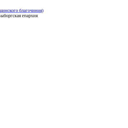
ощинского благочиния)
ыборгская епархия