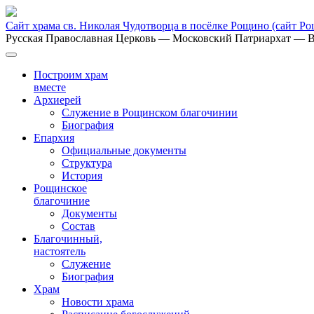
Сайт храма св. Николая Чудотворца в посёлке Рощино
(сайт Р
Русская Православная Церковь
— Московский Патриархат
— В
Построим храм
вместе
Архиерей
Служение в Рощинском благочинии
Биография
Епархия
Официальные документы
Структура
История
Рощинское
благочиние
Документы
Состав
Благочинный,
настоятель
Служение
Биография
Храм
Новости храма