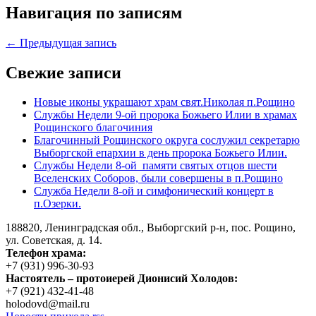
Навигация по записям
← Предыдущая запись
Свежие записи
Новые иконы украшают храм свят.Николая п.Рощино
Службы Недели 9-ой пророка Божьего Илии в храмах
Рощинского благочиния
Благочинный Рощинского округа сослужил секретарю
Выборгской епархии в день пророка Божьего Илии.
Службы Недели 8-ой памяти святых отцов шести
Вселенских Соборов, были совершены в п.Рощино
Служба Недели 8-ой и симфонический концерт в
п.Озерки.
188820, Ленинградская обл., Выборгский
р-н,
пос. Рощино,
ул. Советская, д. 14.
Телефон храма:
+7 (931) 996-30-93
Настоятель – протоиерей Дионисий Холодов:
+7 (921) 432-41-48
holodovd@mail.ru