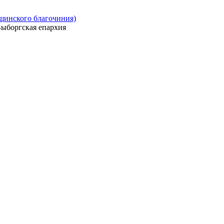
ощинского благочиния)
ыборгская епархия