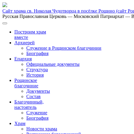
Сайт храма св. Николая Чудотворца в посёлке Рощино
(сайт Р
Русская Православная Церковь
— Московский Патриархат
— В
Построим храм
вместе
Архиерей
Служение в Рощинском благочинии
Биография
Епархия
Официальные документы
Структура
История
Рощинское
благочиние
Документы
Состав
Благочинный,
настоятель
Служение
Биография
Храм
Новости храма