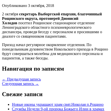
Опубликовано 3 октября, 2018
2 октября
секретарь Выборгской епархии, благочинный
Рощинского округа, протоиерей Дионисий
Холодов
посетил Рощинское стационарное отделение
Ленинградского областного психоневрологического
диспансера, проведя беседу с персоналом и просившими о
диалоге со священником пациентами.
Приход начал регулярное окормление отделения. По
понедельникам духовенством Никольского прихода в Рощино
будут совершаться молебны для медицинского персонала и
пациентов, а также беседы.
Навигация по записям
← Предыдущая запись
Следующая запись →
Свежие записи
Новые иконы украшают храм свят.Николая п.Рощино
Службы Недели 9-ой пророка Божьего Илии в храмах