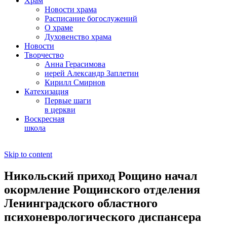
Храм
Новости храма
Расписание богослужений
О храме
Духовенство храма
Новости
Творчество
Анна Герасимова
иерей Александр Заплетин
Кирилл Смирнов
Катехизация
Первые шаги
в церкви
Воскресная
школа
Skip to content
Никольский приход Рощино начал
окормление Рощинского отделения
Ленинградского областного
психоневрологического диспансера