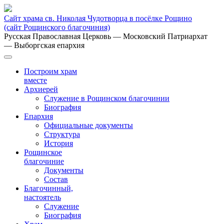
Сайт храма св. Николая Чудотворца в посёлке Рощино
(сайт Рощинского благочиния)
Русская Православная Церковь
— Московский Патриархат
— Выборгская епархия
Построим храм
вместе
Архиерей
Служение в Рощинском благочинии
Биография
Епархия
Официальные документы
Структура
История
Рощинское
благочиние
Документы
Состав
Благочинный,
настоятель
Служение
Биография