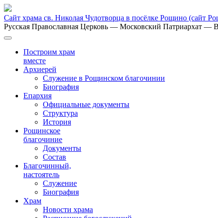
Сайт храма св. Николая Чудотворца в посёлке Рощино
(сайт Р
Русская Православная Церковь
— Московский Патриархат
— В
Построим храм
вместе
Архиерей
Служение в Рощинском благочинии
Биография
Епархия
Официальные документы
Структура
История
Рощинское
благочиние
Документы
Состав
Благочинный,
настоятель
Служение
Биография
Храм
Новости храма