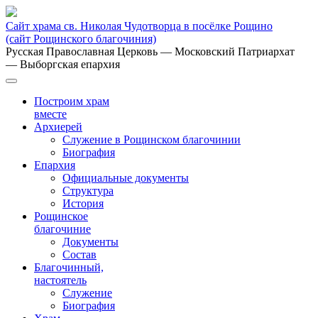
Сайт храма св. Николая Чудотворца в посёлке Рощино
(сайт Рощинского благочиния)
Русская Православная Церковь
— Московский Патриархат
— Выборгская епархия
Построим храм
вместе
Архиерей
Служение в Рощинском благочинии
Биография
Епархия
Официальные документы
Структура
История
Рощинское
благочиние
Документы
Состав
Благочинный,
настоятель
Служение
Биография