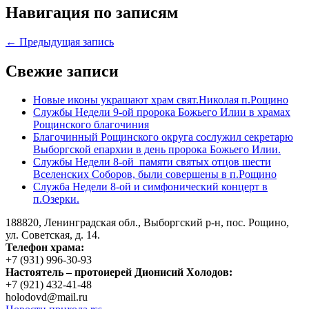
Навигация по записям
← Предыдущая запись
Свежие записи
Новые иконы украшают храм свят.Николая п.Рощино
Службы Недели 9-ой пророка Божьего Илии в храмах
Рощинского благочиния
Благочинный Рощинского округа сослужил секретарю
Выборгской епархии в день пророка Божьего Илии.
Службы Недели 8-ой памяти святых отцов шести
Вселенских Соборов, были совершены в п.Рощино
Служба Недели 8-ой и симфонический концерт в
п.Озерки.
188820, Ленинградская обл., Выборгский
р-н,
пос. Рощино,
ул. Советская, д. 14.
Телефон храма:
+7 (931) 996-30-93
Настоятель – протоиерей Дионисий Холодов:
+7 (921) 432-41-48
holodovd@mail.ru