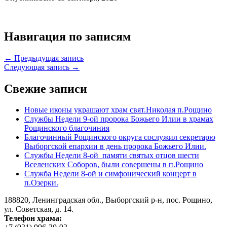
Навигация по записям
← Предыдущая запись
Следующая запись →
Свежие записи
Новые иконы украшают храм свят.Николая п.Рощино
Службы Недели 9-ой пророка Божьего Илии в храмах
Рощинского благочиния
Благочинный Рощинского округа сослужил секретарю
Выборгской епархии в день пророка Божьего Илии.
Службы Недели 8-ой памяти святых отцов шести
Вселенских Соборов, были совершены в п.Рощино
Служба Недели 8-ой и симфонический концерт в
п.Озерки.
188820, Ленинградская обл., Выборгский
р-н,
пос. Рощино,
ул. Советская, д. 14.
Телефон храма: