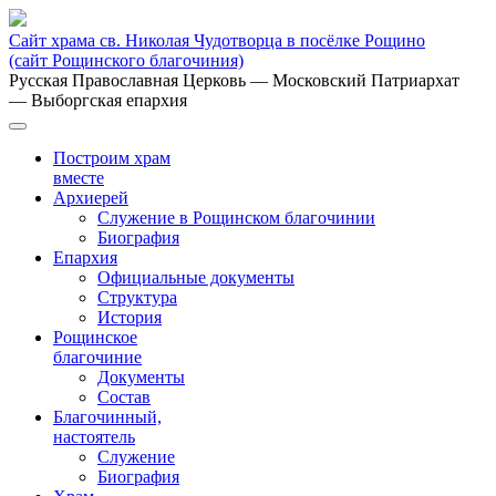
Сайт храма св. Николая Чудотворца в посёлке Рощино
(сайт Рощинского благочиния)
Русская Православная Церковь
— Московский Патриархат
— Выборгская епархия
Построим храм
вместе
Архиерей
Служение в Рощинском благочинии
Биография
Епархия
Официальные документы
Структура
История
Рощинское
благочиние
Документы
Состав
Благочинный,
настоятель
Служение
Биография