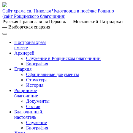
Сайт храма св. Николая Чудотворца в посёлке Рощино
(сайт Рощинского благочиния)
Русская Православная Церковь
— Московский Патриархат
— Выборгская епархия
Построим храм
вместе
Архиерей
Служение в Рощинском благочинии
Биография
Епархия
Официальные документы
Структура
История
Рощинское
благочиние
Документы
Состав
Благочинный,
настоятель
Служение
Биография