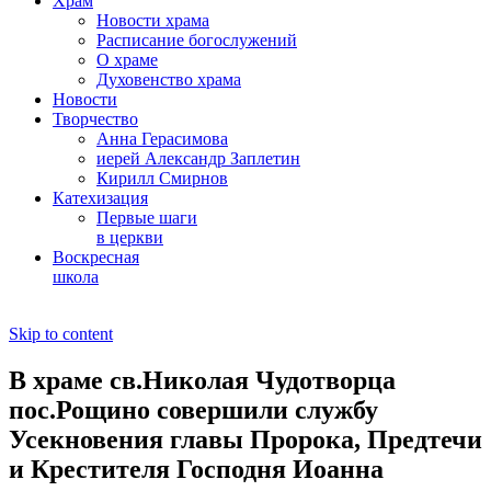
Храм
Новости храма
Расписание богослужений
О храме
Духовенство храма
Новости
Творчество
Анна Герасимова
иерей Александр Заплетин
Кирилл Смирнов
Катехизация
Первые шаги
в церкви
Воскресная
школа
Skip to content
В храме св.Николая Чудотворца
пос.Рощино совершили службу
Усекновения главы Пророка, Предтечи
и Крестителя Господня Иоанна