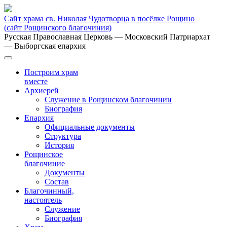
Сайт храма св. Николая Чудотворца в посёлке Рощино
(сайт Рощинского благочиния)
Русская Православная Церковь
— Московский Патриархат
— Выборгская епархия
Построим храм
вместе
Архиерей
Служение в Рощинском благочинии
Биография
Епархия
Официальные документы
Структура
История
Рощинское
благочиние
Документы
Состав
Благочинный,
настоятель
Служение
Биография