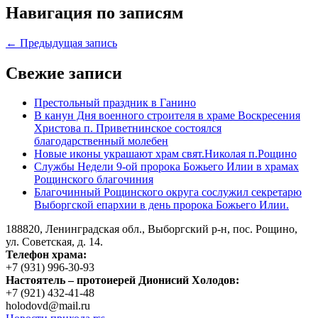
Навигация по записям
← Предыдущая запись
Свежие записи
Престольный праздник в Ганино
В канун Дня военного строителя в храме Воскресения
Христова п. Приветнинское состоялся
благодарственный молебен
Новые иконы украшают храм свят.Николая п.Рощино
Службы Недели 9-ой пророка Божьего Илии в храмах
Рощинского благочиния
Благочинный Рощинского округа сослужил секретарю
Выборгской епархии в день пророка Божьего Илии.
188820, Ленинградская обл., Выборгский
р-н,
пос. Рощино,
ул. Советская, д. 14.
Телефон храма:
+7 (931) 996-30-93
Настоятель – протоиерей Дионисий Холодов:
+7 (921) 432-41-48
holodovd@mail.ru