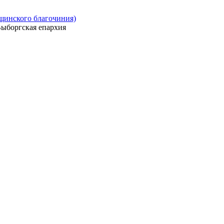
ощинского благочиния)
ыборгская епархия