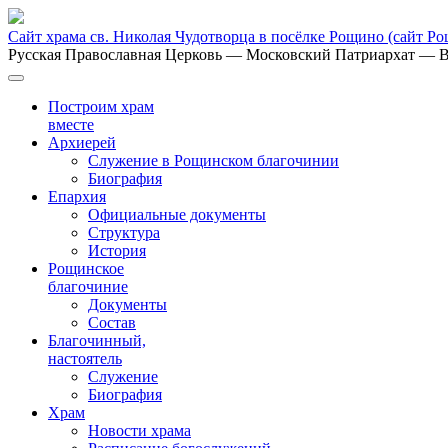
Сайт храма св. Николая Чудотворца в посёлке Рощино
(сайт Р
Русская Православная Церковь
— Московский Патриархат
— В
Построим храм
вместе
Архиерей
Служение в Рощинском благочинии
Биография
Епархия
Официальные документы
Структура
История
Рощинское
благочиние
Документы
Состав
Благочинный,
настоятель
Служение
Биография
Храм
Новости храма