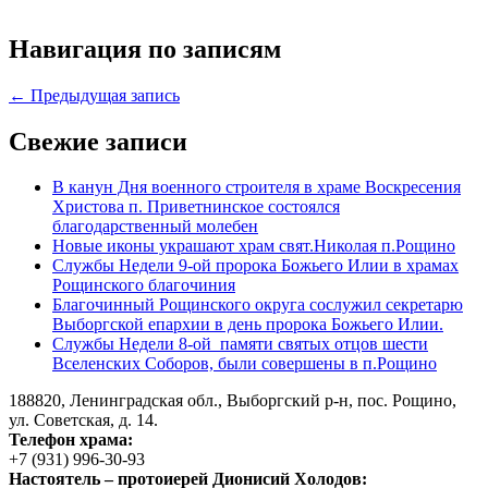
Навигация по записям
← Предыдущая запись
Свежие записи
В канун Дня военного строителя в храме Воскресения
Христова п. Приветнинское состоялся
благодарственный молебен
Новые иконы украшают храм свят.Николая п.Рощино
Службы Недели 9-ой пророка Божьего Илии в храмах
Рощинского благочиния
Благочинный Рощинского округа сослужил секретарю
Выборгской епархии в день пророка Божьего Илии.
Службы Недели 8-ой памяти святых отцов шести
Вселенских Соборов, были совершены в п.Рощино
188820, Ленинградская обл., Выборгский
р-н,
пос. Рощино,
ул. Советская, д. 14.
Телефон храма:
+7 (931) 996-30-93
Настоятель – протоиерей Дионисий Холодов: