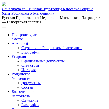
Сайт храма св. Николая Чудотворца в посёлке Рощино
(сайт Рощинского благочиния)
Русская Православная Церковь
— Московский Патриархат
— Выборгская епархия
Построим храм
вместе
Архиерей
Служение в Рощинском благочинии
Биография
Епархия
Официальные документы
Структура
История
Рощинское
благочиние
Документы
Состав
Благочинный,
настоятель
Служение
Биография