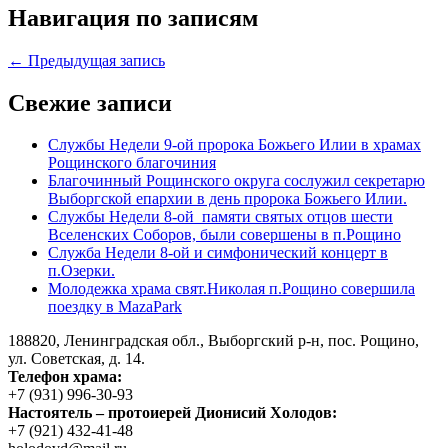
Навигация по записям
← Предыдущая запись
Свежие записи
Службы Недели 9-ой пророка Божьего Илии в храмах
Рощинского благочиния
Благочинный Рощинского округа сослужил секретарю
Выборгской епархии в день пророка Божьего Илии.
Службы Недели 8-ой памяти святых отцов шести
Вселенских Соборов, были совершены в п.Рощино
Служба Недели 8-ой и симфонический концерт в
п.Озерки.
Молодежка храма свят.Николая п.Рощино совершила
поездку в MazaPark
188820, Ленинградская обл., Выборгский
р-н,
пос. Рощино,
ул. Советская, д. 14.
Телефон храма:
+7 (931) 996-30-93
Настоятель – протоиерей Дионисий Холодов:
+7 (921) 432-41-48