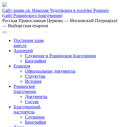
Сайт храма св. Николая Чудотворца в посёлке Рощино
(сайт Рощинского благочиния)
Русская Православная Церковь
— Московский Патриархат
— Выборгская епархия
Построим храм
вместе
Архиерей
Служение в Рощинском благочинии
Биография
Епархия
Официальные документы
Структура
История
Рощинское
благочиние
Документы
Состав
Благочинный,
настоятель
Служение
Биография