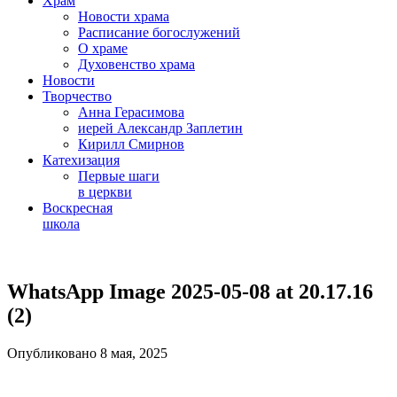
Храм
Новости храма
Расписание богослужений
О храме
Духовенство храма
Новости
Творчество
Анна Герасимова
иерей Александр Заплетин
Кирилл Смирнов
Катехизация
Первые шаги
в церкви
Воскресная
школа
Skip
to
WhatsApp Image 2025-05-08 at 20.17.16
content
(2)
Опубликовано 8 мая, 2025