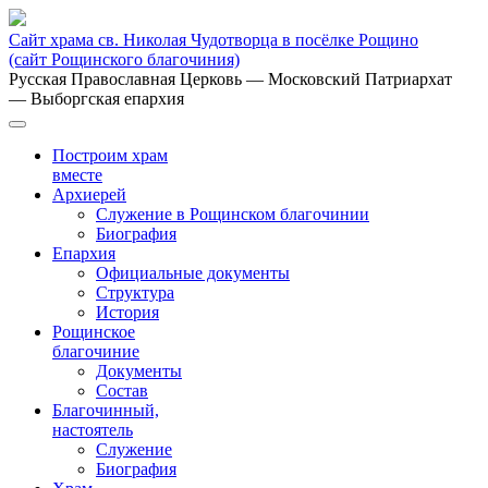
Сайт храма св. Николая Чудотворца в посёлке Рощино
(сайт Рощинского благочиния)
Русская Православная Церковь
— Московский Патриархат
— Выборгская епархия
Построим храм
вместе
Архиерей
Служение в Рощинском благочинии
Биография
Епархия
Официальные документы
Структура
История
Рощинское
благочиние
Документы
Состав
Благочинный,
настоятель
Служение
Биография