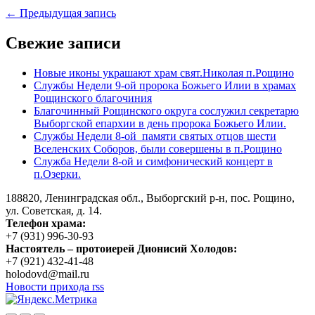
Навигация
← Предыдущая запись
по
Свежие записи
записям
Новые иконы украшают храм свят.Николая п.Рощино
Службы Недели 9-ой пророка Божьего Илии в храмах
Рощинского благочиния
Благочинный Рощинского округа сослужил секретарю
Выборгской епархии в день пророка Божьего Илии.
Службы Недели 8-ой памяти святых отцов шести
Вселенских Соборов, были совершены в п.Рощино
Служба Недели 8-ой и симфонический концерт в
п.Озерки.
188820, Ленинградская обл., Выборгский
р-н,
пос. Рощино,
ул. Советская, д. 14.
Телефон храма:
+7 (931) 996-30-93
Настоятель – протоиерей Дионисий Холодов:
+7 (921) 432-41-48
holodovd@mail.ru
Новости прихода rss