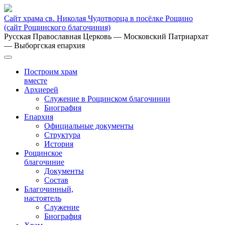
Сайт храма св. Николая Чудотворца в посёлке Рощино
(сайт Рощинского благочиния)
Русская Православная Церковь
— Московский Патриархат
— Выборгская епархия
Построим храм
вместе
Архиерей
Служение в Рощинском благочинии
Биография
Епархия
Официальные документы
Структура
История
Рощинское
благочиние
Документы
Состав
Благочинный,
настоятель
Служение
Биография