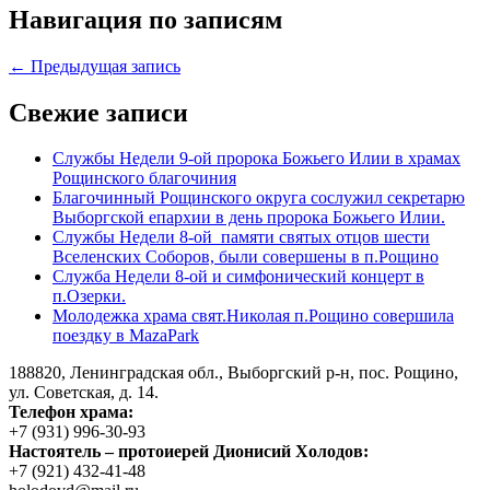
Навигация по записям
← Предыдущая запись
Свежие записи
Службы Недели 9-ой пророка Божьего Илии в храмах
Рощинского благочиния
Благочинный Рощинского округа сослужил секретарю
Выборгской епархии в день пророка Божьего Илии.
Службы Недели 8-ой памяти святых отцов шести
Вселенских Соборов, были совершены в п.Рощино
Служба Недели 8-ой и симфонический концерт в
п.Озерки.
Молодежка храма свят.Николая п.Рощино совершила
поездку в MazaPark
188820, Ленинградская обл., Выборгский
р-н,
пос. Рощино,
ул. Советская, д. 14.
Телефон храма:
+7 (931) 996-30-93
Настоятель – протоиерей Дионисий Холодов:
+7 (921) 432-41-48