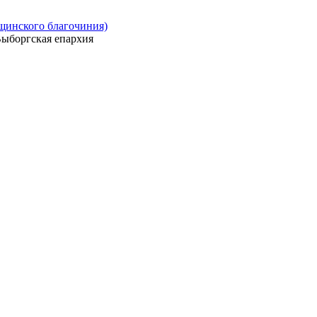
ощинского благочиния)
ыборгская епархия