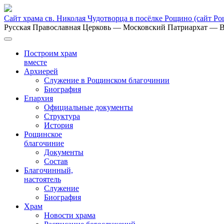
Сайт храма св. Николая Чудотворца в посёлке Рощино
(сайт Р
Русская Православная Церковь
— Московский Патриархат
— В
Построим храм
вместе
Архиерей
Служение в Рощинском благочинии
Биография
Епархия
Официальные документы
Структура
История
Рощинское
благочиние
Документы
Состав
Благочинный,
настоятель
Служение
Биография
Храм
Новости храма