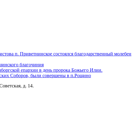
истова п. Приветнинское состоялся благодарственный молебен
щинского благочиния
боргской епархии в день пророка Божьего Илии.
ских Соборов, были совершены в п.Рощино
Советская, д. 14.