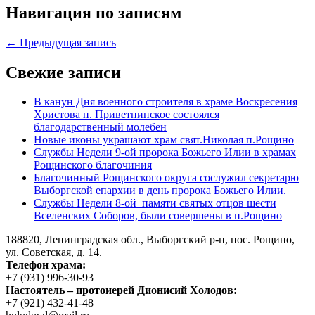
Навигация по записям
← Предыдущая запись
Свежие записи
В канун Дня военного строителя в храме Воскресения
Христова п. Приветнинское состоялся
благодарственный молебен
Новые иконы украшают храм свят.Николая п.Рощино
Службы Недели 9-ой пророка Божьего Илии в храмах
Рощинского благочиния
Благочинный Рощинского округа сослужил секретарю
Выборгской епархии в день пророка Божьего Илии.
Службы Недели 8-ой памяти святых отцов шести
Вселенских Соборов, были совершены в п.Рощино
188820, Ленинградская обл., Выборгский
р-н,
пос. Рощино,
ул. Советская, д. 14.
Телефон храма:
+7 (931) 996-30-93
Настоятель – протоиерей Дионисий Холодов:
+7 (921) 432-41-48