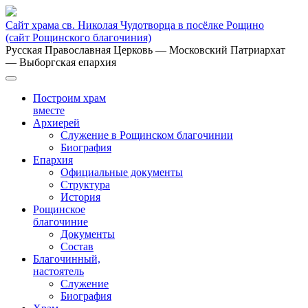
Сайт храма св. Николая Чудотворца в посёлке Рощино
(сайт Рощинского благочиния)
Русская Православная Церковь
— Московский Патриархат
— Выборгская епархия
Построим храм
вместе
Архиерей
Служение в Рощинском благочинии
Биография
Епархия
Официальные документы
Структура
История
Рощинское
благочиние
Документы
Состав
Благочинный,
настоятель
Служение
Биография