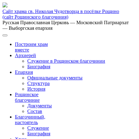
Сайт храма св. Николая Чудотворца в посёлке Рощино
(сайт Рощинского благочиния)
Русская Православная Церковь
— Московский Патриархат
— Выборгская епархия
Построим храм
вместе
Архиерей
Служение в Рощинском благочинии
Биография
Епархия
Официальные документы
Структура
История
Рощинское
благочиние
Документы
Состав
Благочинный,
настоятель
Служение
Биография