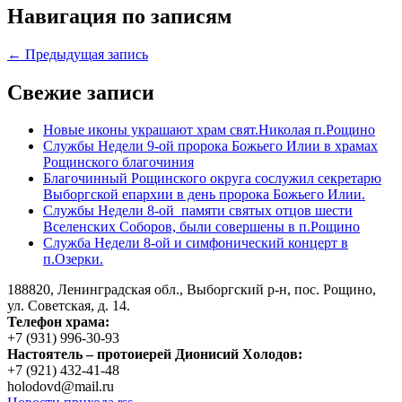
Навигация по записям
← Предыдущая запись
Свежие записи
Новые иконы украшают храм свят.Николая п.Рощино
Службы Недели 9-ой пророка Божьего Илии в храмах
Рощинского благочиния
Благочинный Рощинского округа сослужил секретарю
Выборгской епархии в день пророка Божьего Илии.
Службы Недели 8-ой памяти святых отцов шести
Вселенских Соборов, были совершены в п.Рощино
Служба Недели 8-ой и симфонический концерт в
п.Озерки.
188820, Ленинградская обл., Выборгский
р-н,
пос. Рощино,
ул. Советская, д. 14.
Телефон храма:
+7 (931) 996-30-93
Настоятель – протоиерей Дионисий Холодов:
+7 (921) 432-41-48
holodovd@mail.ru