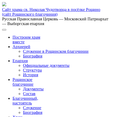
Сайт храма св. Николая Чудотворца в посёлке Рощино
(сайт Рощинского благочиния)
Русская Православная Церковь
— Московский Патриархат
— Выборгская епархия
Построим храм
вместе
Архиерей
Служение в Рощинском благочинии
Биография
Епархия
Официальные документы
Структура
История
Рощинское
благочиние
Документы
Состав
Благочинный,
настоятель
Служение
Биография