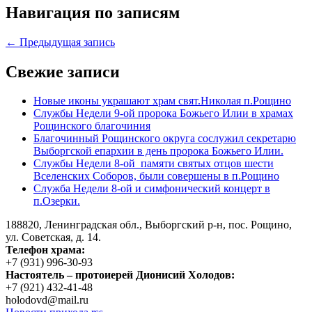
Навигация по записям
← Предыдущая запись
Свежие записи
Новые иконы украшают храм свят.Николая п.Рощино
Службы Недели 9-ой пророка Божьего Илии в храмах
Рощинского благочиния
Благочинный Рощинского округа сослужил секретарю
Выборгской епархии в день пророка Божьего Илии.
Службы Недели 8-ой памяти святых отцов шести
Вселенских Соборов, были совершены в п.Рощино
Служба Недели 8-ой и симфонический концерт в
п.Озерки.
188820, Ленинградская обл., Выборгский
р-н,
пос. Рощино,
ул. Советская, д. 14.
Телефон храма:
+7 (931) 996-30-93
Настоятель – протоиерей Дионисий Холодов:
+7 (921) 432-41-48
holodovd@mail.ru