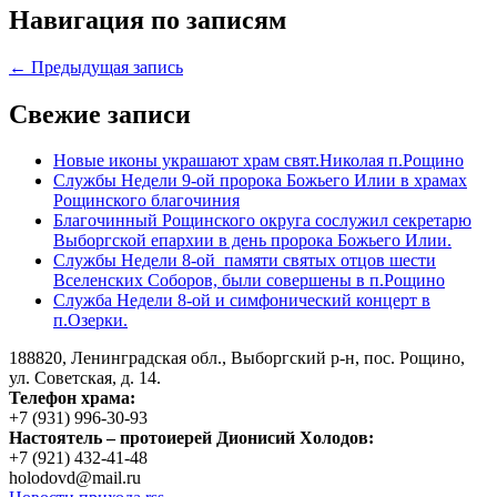
Навигация по записям
← Предыдущая запись
Свежие записи
Новые иконы украшают храм свят.Николая п.Рощино
Службы Недели 9-ой пророка Божьего Илии в храмах
Рощинского благочиния
Благочинный Рощинского округа сослужил секретарю
Выборгской епархии в день пророка Божьего Илии.
Службы Недели 8-ой памяти святых отцов шести
Вселенских Соборов, были совершены в п.Рощино
Служба Недели 8-ой и симфонический концерт в
п.Озерки.
188820, Ленинградская обл., Выборгский
р-н,
пос. Рощино,
ул. Советская, д. 14.
Телефон храма:
+7 (931) 996-30-93
Настоятель – протоиерей Дионисий Холодов:
+7 (921) 432-41-48
holodovd@mail.ru