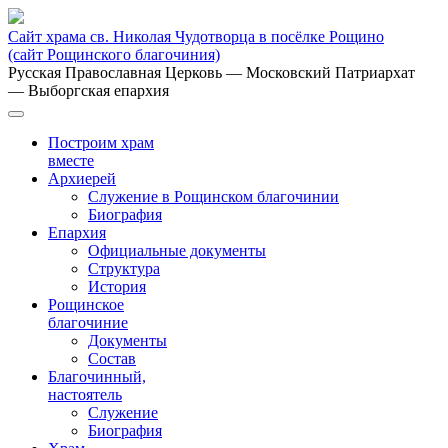
Сайт храма св. Николая Чудотворца в посёлке Рощино
(сайт Рощинского благочиния)
Русская Православная Церковь
— Московский Патриархат
— Выборгская епархия
Построим храм
вместе
Архиерей
Служение в Рощинском благочинии
Биография
Епархия
Официальные документы
Структура
История
Рощинское
благочиние
Документы
Состав
Благочинный,
настоятель
Служение
Биография