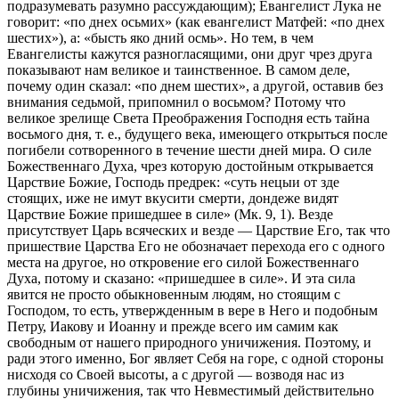
подразумевать разумно рассуждающим); Евангелист Лука не
говорит: «по днех осьмих» (как евангелист Матфей: «по днех
шестих»), а: «бысть яко дний осмь». Но тем, в чем
Евангелисты кажутся разногласящими, они друг чрез друга
показывают нам великое и таинственное. В самом деле,
почему один сказал: «по днем шестих», а другой, оставив без
внимания седьмой, припомнил о восьмом? Потому что
великое зрелище Света Преображения Господня есть тайна
восьмого дня, т. е., будущего века, имеющего открыться после
погибели сотворенного в течение шести дней мира. О силе
Божественнаго Духа, чрез которую достойным открывается
Царствие Божие, Господь предрек: «суть нецыи от зде
стоящих, иже не имут вкусити смерти, дондеже видят
Царствие Божие пришедшее в силе» (Мк. 9, 1). Везде
присутствует Царь всяческих и везде — Царствие Его, так что
пришествие Царства Его не обозначает перехода его с одного
места на другое, но откровение его силой Божественнаго
Духа, потому и сказано: «пришедшее в силе». И эта сила
явится не просто обыкновенным людям, но стоящим с
Господом, то есть, утвержденным в вере в Него и подобным
Петру, Иакову и Иоанну и прежде всего им самим как
свободным от нашего природного уничижения. Поэтому, и
ради этого именно, Бог являет Себя на горе, с одной стороны
нисходя со Своей высоты, а с другой — возводя нас из
глубины уничижения, так что Невместимый действительно