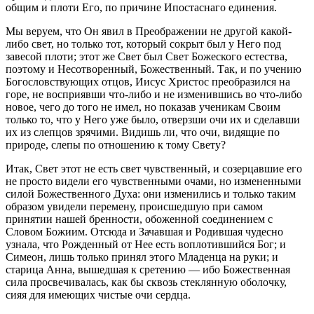
общим и плоти Его, по причине Ипостаснаго единения.
Мы веруем, что Он явил в Преображении не другой какой-
либо свет, но только тот, который сокрыт был у Него под
завесой плоти; этот же Свет был Свет Божеского естества,
поэтому и Несотворенный, Божественный. Так, и по учению
Богословствующих отцов, Иисус Христос преобразился на
горе, не восприявши что-либо и не изменившись во что-либо
новое, чего до того не имел, но показав ученикам Своим
только то, что у Него уже было, отверзши очи их и сделавши
их из слепцов зрячими. Видишь ли, что очи, видящие по
природе, слепы по отношению к тому Свету?
Итак, Свет этот не есть свет чувственный, и созерцавшие его
не просто видели его чувственными очами, но измененными
силой Божественного Духа: они изменились и только таким
образом увидели перемену, происшедшую при самом
принятии нашей бренности, обоженной соединением с
Словом Божиим. Отсюда и Зачавшая и Родившая чудесно
узнала, что Рожденный от Нее есть воплотившийся Бог; и
Симеон, лишь только принял этого Младенца на руки; и
старица Анна, вышедшая к сретению — ибо Божественная
сила просвечивалась, как бы сквозь стеклянную оболочку,
сияя для имеющих чистые очи сердца.