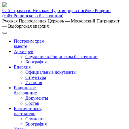
Сайт храма св. Николая Чудотворца в посёлке Рощино
(сайт Рощинского благочиния)
Русская Православная Церковь
— Московский Патриархат
— Выборгская епархия
Построим храм
вместе
Архиерей
Служение в Рощинском благочинии
Биография
Епархия
Официальные документы
Структура
История
Рощинское
благочиние
Документы
Состав
Благочинный,
настоятель
Служение
Биография