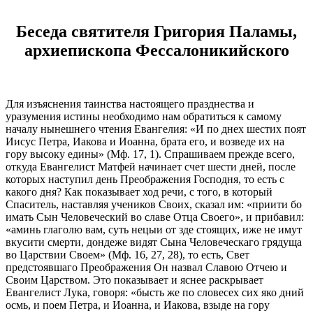
Беседа святителя Григория Паламы,
архиепископа Фессалоникийского
Для изъяснения таинства настоящего празднества и
уразумения истины необходимо нам обратиться к самому
началу нынешнего чтения Евангелия: «И по днех шестих поят
Иисус Петра, Иакова и Иоанна, брата его, и возведе их на
гору высоку едины» (Мф. 17, 1).
Спрашиваем прежде всего,
откуда Евангелист Матфей начинает счет шести дней, после
которых наступил день Преображения Господня, то есть с
какого дня? Как показывает ход речи, с того, в который
Спаситель, наставляя учеников Своих, сказал им: «приити бо
имать Сын Человеческий во славе Отца Своего», и прибавил:
«аминь глаголю вам, суть нецыи от зде стоящих, иже не имут
вкусити смерти, дондеже видят Сына Человеческаго грядуща
во Царствии Своем» (Мф. 16, 27, 28), то есть, Свет
предстоявшаго Преображения Он назвал Славою Отчею и
Своим Царством. Это показывает и яснее раскрывает
Евангелист Лука, говоря: «бысть же по словесех сих яко дний
осмь, и поем Петра, и Иоанна, и Иакова, взыде на гору