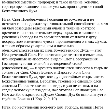
вмещается смертной природой; и такое явление, конечно,
гораздо превосходнее и выше ума как произведенное силой
Божественного Духа.
Итак, Свет Преображения Господня не рождается и не
исчезает и не подлежит чувствовательной способности и, хотя
он был созерцаем телесными очами в течение краткого
времени и на незначительном верху горы, но и таинники
(ученики) Господа на то время перешли от плоти к духу
посредством изменения чувств, произведенного в них Духом,
и таким образом увидели, чем и насколько
облагодетельствовала их сила Божественного Духа — этот
Неизреченный Свет. Не постигающие же этого измыслили,
что избранные из апостолов видели Свет Преображения
Господня чувствительной и сотворенной силой
(способностью), — и чрез это покушаются низвести в тварь не
только тот Свет, Славу Божию и Царство, но и Силу
Божественного Духа, чрез которую достойным открываются
Божественные тайны. Вероятно, таковые не слышали слов
апостола Павла: «ихже око не виде, и ухо не слыша, и на
сердце человеку не взыдоша, яже уготова Бог любящим Его.
Нам же Бог открыл есть Духом Своим: Дух бо вся испытует и
глубины Божия» (1 Кор. 2, 9, 10).
Итак, по наступлении восьмого дня, Господь, взявши Петра,