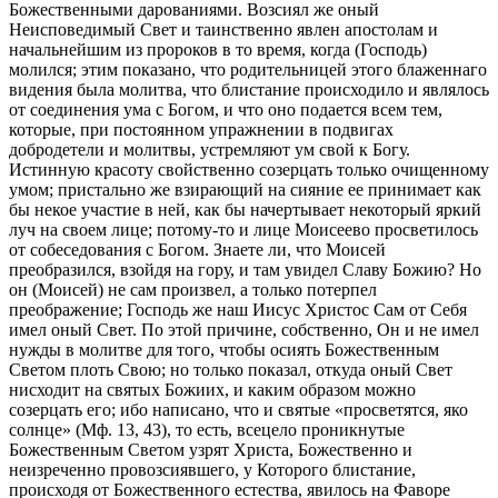
Божественными дарованиями. Возсиял же оный
Неисповедимый Свет и таинственно явлен апостолам и
начальнейшим из пророков в то время, когда (Господь)
молился; этим показано, что родительницей этого блаженнаго
видения была молитва, что блистание происходило и являлось
от соединения ума с Богом, и что оно подается всем тем,
которые, при постоянном упражнении в подвигах
добродетели и молитвы, устремляют ум свой к Богу.
Истинную красоту свойственно созерцать только очищенному
умом; пристально же взирающий на сияние ее принимает как
бы некое участие в ней, как бы начертывает некоторый яркий
луч на своем лице; потому-то и лице Моисеево просветилось
от собеседования с Богом. Знаете ли, что Моисей
преобразился, взойдя на гору, и там увидел Славу Божию? Но
он (Моисей) не сам произвел, а только потерпел
преображение; Господь же наш Иисус Христос Сам от Себя
имел оный Свет. По этой причине, собственно, Он и не имел
нужды в молитве для того, чтобы осиять Божественным
Светом плоть Свою; но только показал, откуда оный Свет
нисходит на святых Божиих, и каким образом можно
созерцать его; ибо написано, что и святые «просветятся, яко
солнце» (Мф. 13, 43), то есть, всецело проникнутые
Божественным Светом узрят Христа, Божественно и
неизреченно провозсиявшего, у Которого блистание,
происходя от Божественного естества, явилось на Фаворе