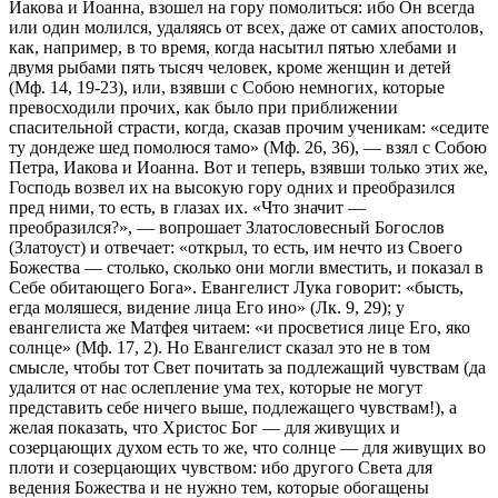
Иакова и Иоанна, взошел на гору помолиться: ибо Он всегда
или один молился, удаляясь от всех, даже от самих апостолов,
как, например, в то время, когда насытил пятью хлебами и
двумя рыбами пять тысяч человек, кроме женщин и детей
(Мф. 14, 19-23), или, взявши с Собою немногих, которые
превосходили прочих, как было при приближении
спасительной страсти, когда, сказав прочим ученикам: «седите
ту дондеже шед помолюся тамо» (Мф. 26, 36), — взял с Собою
Петра, Иакова и Иоанна. Вот и теперь, взявши только этих же,
Господь возвел их на высокую гору одних и преобразился
пред ними, то есть, в глазах их. «Что значит —
преобразился?», — вопрошает Златословесный Богослов
(Златоуст) и отвечает: «открыл, то есть, им нечто из Своего
Божества — столько, сколько они могли вместить, и показал в
Себе обитающего Бога». Евангелист Лука говорит: «бысть,
егда моляшеся, видение лица Его ино» (Лк. 9, 29); у
евангелиста же Матфея читаем: «и просветися лице Его, яко
солнце» (Мф. 17, 2). Но Евангелист сказал это не в том
смысле, чтобы тот Свет почитать за подлежащий чувствам (да
удалится от нас ослепление ума тех, которые не могут
представить себе ничего выше, подлежащего чувствам!), а
желая показать, что Христос Бог — для живущих и
созерцающих духом есть то же, что солнце — для живущих во
плоти и созерцающих чувством: ибо другого Света для
ведения Божества и не нужно тем, которые обогащены