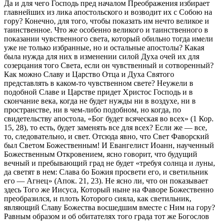
Да и для чего Господь пред началом Преображения избирает
главнейших из лика апостольского и возводит их с Собою на
гору? Конечно, для того, чтобы показать им нечто великое и
таинственное. Что же особенно великого и таинственного в
показании чувственного света, который обильно тогда имели
уже не только избранные, но и остальные апостолы? Какая
была нужда для них в изменении силой Духа очей их для
созерцания того Света, если он чувственный и сотворенный?
Как можно Славу и Царство Отца и Духа Святого
представлять в каком-то чувственном свете? Неужели в
подобной Славе и Царстве придет Христос Господь и в
скончание века, когда не будет нужды ни в воздухе, ни в
пространстве, ни в чем-либо подобном, но когда, по
свидетельству апостола, «Бог будет всяческая во всех» (1 Кор.
15, 28), то есть, будет заменять все для всех? Если же — все,
то, следовательно, и свет. Отсюда явно, что Свет Фаворский
был Светом Божественным! И Евангелист Иоанн, наученный
Божественным Откровением, ясно говорит, что будущий
вечный и пребывающий град не будет «требуя солнца и луны,
да светят в нем: Слава бо Божия просвети его, и светильник
его — Агнец» (Апок. 21, 23). Не ясно ли, что он показывает
здесь Того же Иисуса, Который ныне на Фаворе Божественно
преобразился, и плоть Которого сияла, как светильник,
являющий Славу Божества восшедшим вместе с Ним на гору?
Равным образом и об обитателях того града тот же Богослов