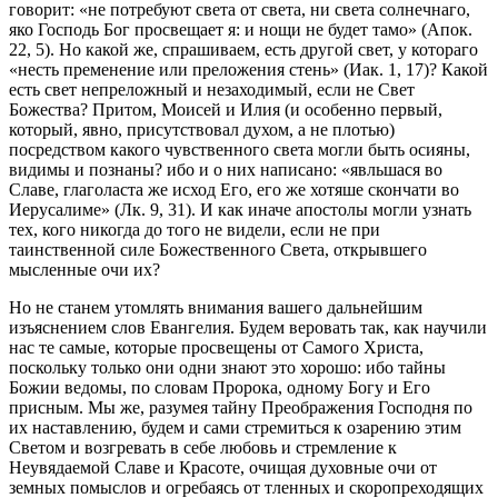
говорит: «не потребуют света от света, ни света солнечнаго,
яко Господь Бог просвещает я: и нощи не будет тамо» (Апок.
22, 5). Но какой же, спрашиваем, есть другой свет, у котораго
«несть пременение или преложения стень» (Иак. 1, 17)? Какой
есть свет непреложный и незаходимый, если не Свет
Божества? Притом, Моисей и Илия (и особенно первый,
который, явно, присутствовал духом, а не плотью)
посредством какого чувственного света могли быть осияны,
видимы и познаны? ибо и о них написано: «явльшася во
Славе, глаголаста же исход Его, его же хотяше скончати во
Иерусалиме» (Лк. 9, 31). И как иначе апостолы могли узнать
тех, кого никогда до того не видели, если не при
таинственной силе Божественного Света, открывшего
мысленные очи их?
Но не станем утомлять внимания вашего дальнейшим
изъяснением слов Евангелия. Будем веровать так, как научили
нас те самые, которые просвещены от Самого Христа,
поскольку только они одни знают это хорошо: ибо тайны
Божии ведомы, по словам Пророка, одному Богу и Его
присным. Мы же, разумея тайну Преображения Господня по
их наставлению, будем и сами стремиться к озарению этим
Светом и возгревать в себе любовь и стремление к
Неувядаемой Славе и Красоте, очищая духовные очи от
земных помыслов и огребаясь от тленных и скоропреходящих