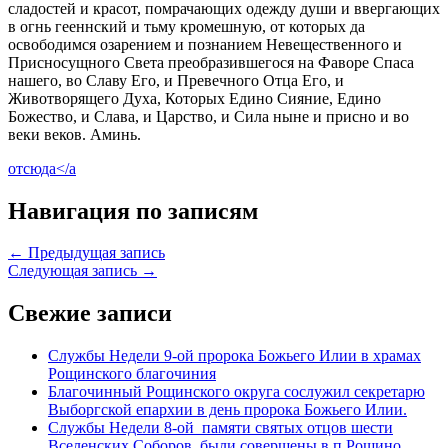
сладостей и красот, помрачающих одежду души и ввергающих
в огнь гееннский и тьму кромешную, от которых да
освободимся озарением и познанием Невещественного и
Присносущного Света преобразившегося на Фаворе Спаса
нашего, во Славу Его, и Превечного Отца Его, и
Животворящего Духа, Которых Едино Сияние, Едино
Божество, и Слава, и Царство, и Сила ныне и присно и во
веки веков. Аминь.
отсюда</a
Навигация по записям
← Предыдущая запись
Следующая запись →
Свежие записи
Службы Недели 9-ой пророка Божьего Илии в храмах
Рощинского благочиния
Благочинный Рощинского округа сослужил секретарю
Выборгской епархии в день пророка Божьего Илии.
Службы Недели 8-ой памяти святых отцов шести
Вселенских Соборов, были совершены в п.Рощино