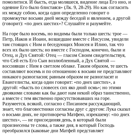
помолитися. И бысть, егда моляшеся, видение лица Его ино, и
одеяние Его было блистаяся» (Лк. 9, 28-29). Но как согласить
их между собою, когда один определенно говорит о
промежутке восьми дней между беседой и явлением, а другой
(говорит): «по днех шестих»? Слушайте и разумейте.
На горе было восемь, но видимы были только шесть: трое —
Петр, Иаков и Иоанн, возшедшие вместе с Иисусом, увидели
там стоящих с Ним и беседующих Моисея и Илию, так что
всех их было шесть; но вместе с Господом, конечно, были и
Отец, и Дух Святой: Отец — гласом Своим свидетельствуя,
что Сей есть Его Сын возлюбленный, а Дух Святой —
воссиявши с Ним в светлом облаке. Таким образом, те шесть
составляют восемь и по отношению к восьми не представляют
никакого разногласия; равным образом не разногласят и
Евангелисты, когда один говорит: «по днех шестих», а
другой: «бысть по словесех сих яко дний осмь»; но этими
двоякими словами как бы дают нам некий образ таинственно,
а вместе с тем явственно присутствовавших на горе.
Разумеется, всякий, согласно с Писанием рассуждающий,
знает, что благовестники согласны друг с другом: Лука сказал
о восьми днях, не противореча Матфею, изрекшему: «по днех
шестих», — не присоединяя день, в который были
произнесены те слова, а также дня, в который Господь
преобразился (каковые дни Матфей представляет