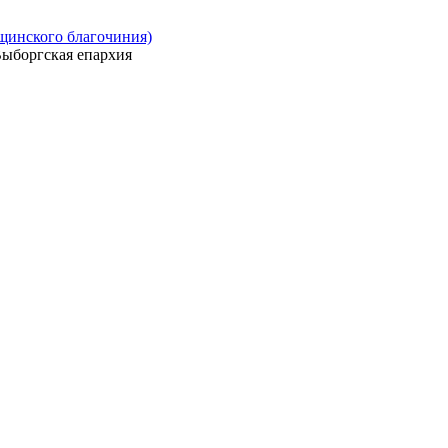
ощинского благочиния)
ыборгская епархия