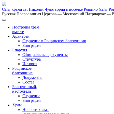
Сайт храма св. Николая Чудотворца в посёлке Рощино
(сайт Р
Русская Православная Церковь
— Московский Патриархат
— В
Построим храм
вместе
Архиерей
Служение в Рощинском благочинии
Биография
Епархия
Официальные документы
Структура
История
Рощинское
благочиние
Документы
Состав
Благочинный,
настоятель
Служение
Биография
Храм
Новости храма