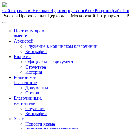
Сайт храма св. Николая Чудотворца в посёлке Рощино
(сайт Р
Русская Православная Церковь
— Московский Патриархат
— В
Построим храм
вместе
Архиерей
Служение в Рощинском благочинии
Биография
Епархия
Официальные документы
Структура
История
Рощинское
благочиние
Документы
Состав
Благочинный,
настоятель
Служение
Биография
Храм
Новости храма