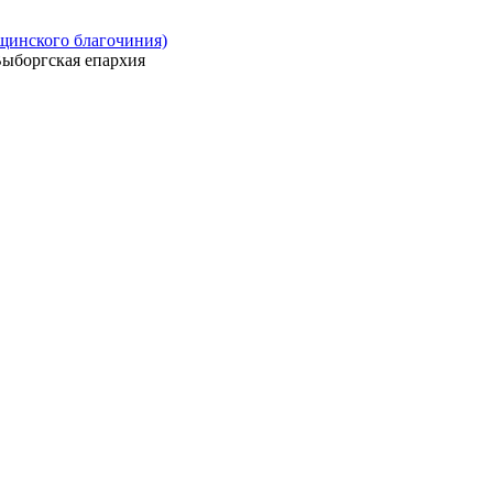
ощинского благочиния)
ыборгская епархия