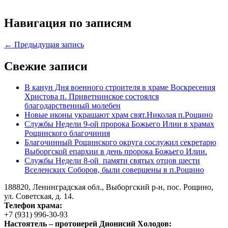
Навигация по записям
← Предыдущая запись
Свежие записи
В канун Дня военного строителя в храме Воскресения
Христова п. Приветнинское состоялся
благодарственный молебен
Новые иконы украшают храм свят.Николая п.Рощино
Службы Недели 9-ой пророка Божьего Илии в храмах
Рощинского благочиния
Благочинный Рощинского округа сослужил секретарю
Выборгской епархии в день пророка Божьего Илии.
Службы Недели 8-ой памяти святых отцов шести
Вселенских Соборов, были совершены в п.Рощино
188820, Ленинградская обл., Выборгский
р-н,
пос. Рощино,
ул. Советская, д. 14.
Телефон храма:
+7 (931) 996-30-93
Настоятель – протоиерей Дионисий Холодов: