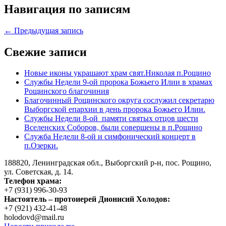
Навигация по записям
← Предыдущая запись
Свежие записи
Новые иконы украшают храм свят.Николая п.Рощино
Службы Недели 9-ой пророка Божьего Илии в храмах
Рощинского благочиния
Благочинный Рощинского округа сослужил секретарю
Выборгской епархии в день пророка Божьего Илии.
Службы Недели 8-ой памяти святых отцов шести
Вселенских Соборов, были совершены в п.Рощино
Служба Недели 8-ой и симфонический концерт в
п.Озерки.
188820, Ленинградская обл., Выборгский
р-н,
пос. Рощино,
ул. Советская, д. 14.
Телефон храма:
+7 (931) 996-30-93
Настоятель – протоиерей Дионисий Холодов:
+7 (921) 432-41-48
holodovd@mail.ru