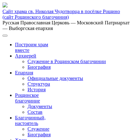
Сайт храма св. Николая Чудотворца в посёлке Рощино
(сайт Рощинского благочиния)
Русская Православная Церковь
— Московский Патриархат
— Выборгская епархия
Построим храм
вместе
Архиерей
Служение в Рощинском благочинии
Биография
Епархия
Официальные документы
Структура
История
Рощинское
благочиние
Документы
Состав
Благочинный,
настоятель
Служение
Биография