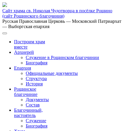
Сайт храма св. Николая Чудотворца в посёлке Рощино
(сайт Рощинского благочиния)
Русская Православная Церковь
— Московский Патриархат
— Выборгская епархия
Построим храм
вместе
Архиерей
Служение в Рощинском благочинии
Биография
Епархия
Официальные документы
Структура
История
Рощинское
благочиние
Документы
Состав
Благочинный,
настоятель
Служение
Биография