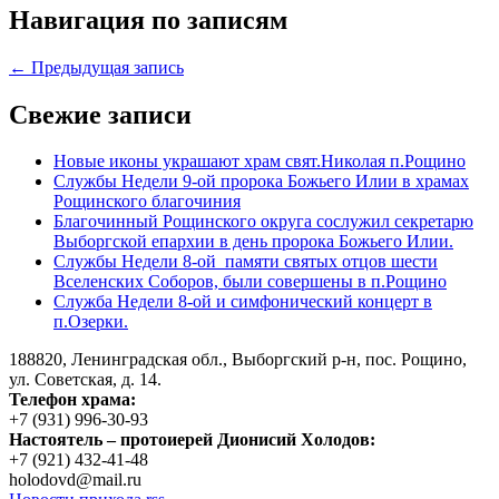
Навигация по записям
← Предыдущая запись
Свежие записи
Новые иконы украшают храм свят.Николая п.Рощино
Службы Недели 9-ой пророка Божьего Илии в храмах
Рощинского благочиния
Благочинный Рощинского округа сослужил секретарю
Выборгской епархии в день пророка Божьего Илии.
Службы Недели 8-ой памяти святых отцов шести
Вселенских Соборов, были совершены в п.Рощино
Служба Недели 8-ой и симфонический концерт в
п.Озерки.
188820, Ленинградская обл., Выборгский
р-н,
пос. Рощино,
ул. Советская, д. 14.
Телефон храма:
+7 (931) 996-30-93
Настоятель – протоиерей Дионисий Холодов:
+7 (921) 432-41-48
holodovd@mail.ru