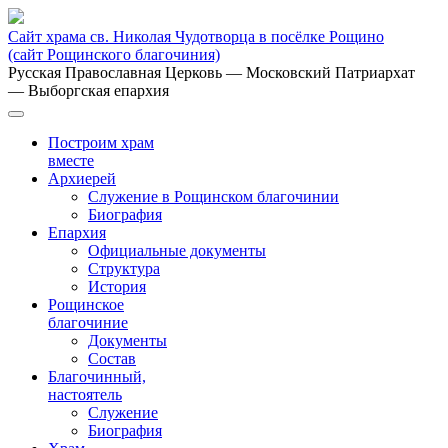
Сайт храма св. Николая Чудотворца в посёлке Рощино
(сайт Рощинского благочиния)
Русская Православная Церковь
— Московский Патриархат
— Выборгская епархия
Построим храм
вместе
Архиерей
Служение в Рощинском благочинии
Биография
Епархия
Официальные документы
Структура
История
Рощинское
благочиние
Документы
Состав
Благочинный,
настоятель
Служение
Биография