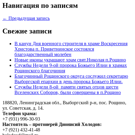
Навигация по записям
← Предыдущая запись
Свежие записи
В канун Дня военного строителя в храме Воскресения
Христова п. Приветнинское состоялся
благодарственный молебен
Новые иконы украшают храм свят.Николая п.Рощино
Службы Недели 9-ой пророка Божьего Илии в храмах
Рощинского благочиния
Благочинный Рощинского округа сослужил секретарю
Выборгской епархии в день пророка Божьего Илии.
Службы Недели 8-ой памяти святых отцов шести
Вселенских Соборов, были совершены в п.Рощино
188820, Ленинградская обл., Выборгский
р-н,
пос. Рощино,
ул. Советская, д. 14.
Телефон храма:
+7 (931) 996-30-93
Настоятель – протоиерей Дионисий Холодов:
+7 (921) 432-41-48