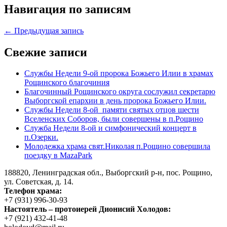
Навигация по записям
← Предыдущая запись
Свежие записи
Службы Недели 9-ой пророка Божьего Илии в храмах
Рощинского благочиния
Благочинный Рощинского округа сослужил секретарю
Выборгской епархии в день пророка Божьего Илии.
Службы Недели 8-ой памяти святых отцов шести
Вселенских Соборов, были совершены в п.Рощино
Служба Недели 8-ой и симфонический концерт в
п.Озерки.
Молодежка храма свят.Николая п.Рощино совершила
поездку в MazaPark
188820, Ленинградская обл., Выборгский
р-н,
пос. Рощино,
ул. Советская, д. 14.
Телефон храма:
+7 (931) 996-30-93
Настоятель – протоиерей Дионисий Холодов:
+7 (921) 432-41-48