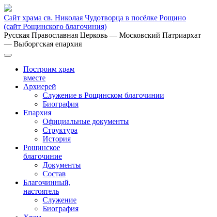
Сайт храма св. Николая Чудотворца в посёлке Рощино
(сайт Рощинского благочиния)
Русская Православная Церковь
— Московский Патриархат
— Выборгская епархия
Построим храм
вместе
Архиерей
Служение в Рощинском благочинии
Биография
Епархия
Официальные документы
Структура
История
Рощинское
благочиние
Документы
Состав
Благочинный,
настоятель
Служение
Биография