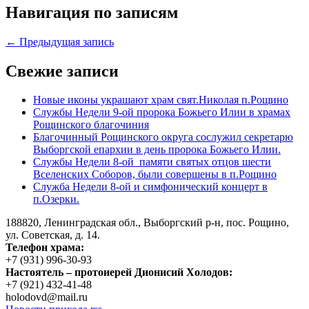
Навигация по записям
← Предыдущая запись
Свежие записи
Новые иконы украшают храм свят.Николая п.Рощино
Службы Недели 9-ой пророка Божьего Илии в храмах
Рощинского благочиния
Благочинный Рощинского округа сослужил секретарю
Выборгской епархии в день пророка Божьего Илии.
Службы Недели 8-ой памяти святых отцов шести
Вселенских Соборов, были совершены в п.Рощино
Служба Недели 8-ой и симфонический концерт в
п.Озерки.
188820, Ленинградская обл., Выборгский
р-н,
пос. Рощино,
ул. Советская, д. 14.
Телефон храма:
+7 (931) 996-30-93
Настоятель – протоиерей Дионисий Холодов:
+7 (921) 432-41-48
holodovd@mail.ru