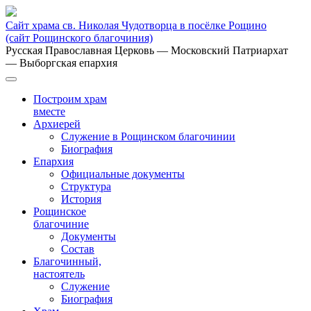
Сайт храма св. Николая Чудотворца в посёлке Рощино
(сайт Рощинского благочиния)
Русская Православная Церковь
— Московский Патриархат
— Выборгская епархия
Построим храм
вместе
Архиерей
Служение в Рощинском благочинии
Биография
Епархия
Официальные документы
Структура
История
Рощинское
благочиние
Документы
Состав
Благочинный,
настоятель
Служение
Биография