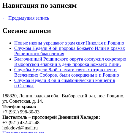
Навигация по записям
← Предыдущая запись
Свежие записи
Новые иконы украшают храм свят.Николая п.Рощино
Службы Недели 9-ой пророка Божьего Илии в храмах
Рощинского благочиния
Благочинный Рощинского округа сослужил секретарю
Выборгской епархии в день пророка Божьего Илии.
Службы Недели 8-ой памяти святых отцов шести
Вселенских Соборов, были совершены в п.Рощино
Служба Недели 8-ой и симфонический концерт в
п.Озерки.
188820, Ленинградская обл., Выборгский
р-н,
пос. Рощино,
ул. Советская, д. 14.
Телефон храма:
+7 (931) 996-30-93
Настоятель – протоиерей Дионисий Холодов:
+7 (921) 432-41-48
holodovd@mail.ru