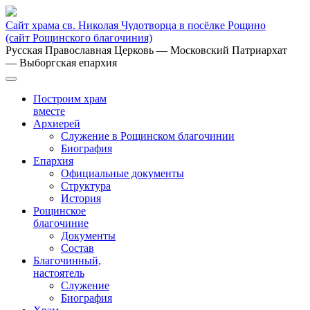
Сайт храма св. Николая Чудотворца в посёлке Рощино
(сайт Рощинского благочиния)
Русская Православная Церковь
— Московский Патриархат
— Выборгская епархия
Построим храм
вместе
Архиерей
Служение в Рощинском благочинии
Биография
Епархия
Официальные документы
Структура
История
Рощинское
благочиние
Документы
Состав
Благочинный,
настоятель
Служение
Биография