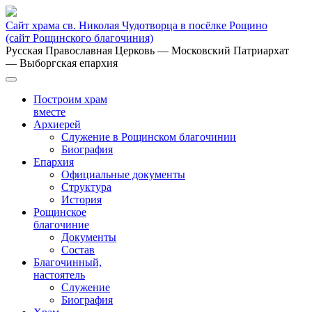
Сайт храма св. Николая Чудотворца в посёлке Рощино
(сайт Рощинского благочиния)
Русская Православная Церковь
— Московский Патриархат
— Выборгская епархия
Построим храм
вместе
Архиерей
Служение в Рощинском благочинии
Биография
Епархия
Официальные документы
Структура
История
Рощинское
благочиние
Документы
Состав
Благочинный,
настоятель
Служение
Биография