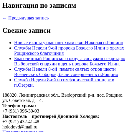
Навигация по записям
← Предыдущая запись
Свежие записи
Новые иконы украшают храм свят.Николая п.Рощино
Службы Недели 9-ой пророка Божьего Илии в храмах
Рощинского благочиния
Благочинный Рощинского округа сослужил секретарю
Выборгской епархии в день пророка Божьего Илии.
Службы Недели 8-ой памяти святых отцов шести
Вселенских Соборов, были совершены в п.Рощино
Служба Недели 8-ой и симфонический концерт в
п.Озерки.
188820, Ленинградская обл., Выборгский
р-н,
пос. Рощино,
ул. Советская, д. 14.
Телефон храма:
+7 (931) 996-30-93
Настоятель – протоиерей Дионисий Холодов:
+7 (921) 432-41-48
holodovd@mail.ru