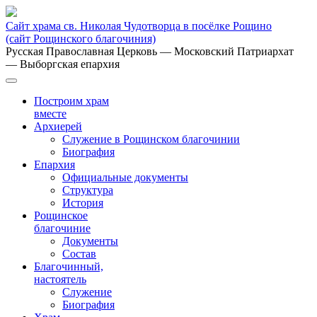
Сайт храма св. Николая Чудотворца в посёлке Рощино
(сайт Рощинского благочиния)
Русская Православная Церковь
— Московский Патриархат
— Выборгская епархия
Построим храм
вместе
Архиерей
Служение в Рощинском благочинии
Биография
Епархия
Официальные документы
Структура
История
Рощинское
благочиние
Документы
Состав
Благочинный,
настоятель
Служение
Биография