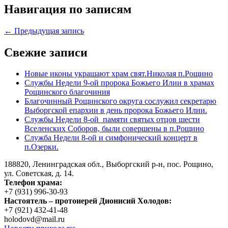
Навигация по записям
← Предыдущая запись
Свежие записи
Новые иконы украшают храм свят.Николая п.Рощино
Службы Недели 9-ой пророка Божьего Илии в храмах
Рощинского благочиния
Благочинный Рощинского округа сослужил секретарю
Выборгской епархии в день пророка Божьего Илии.
Службы Недели 8-ой памяти святых отцов шести
Вселенских Соборов, были совершены в п.Рощино
Служба Недели 8-ой и симфонический концерт в
п.Озерки.
188820, Ленинградская обл., Выборгский
р-н,
пос. Рощино,
ул. Советская, д. 14.
Телефон храма:
+7 (931) 996-30-93
Настоятель – протоиерей Дионисий Холодов:
+7 (921) 432-41-48
holodovd@mail.ru