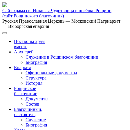
Сайт храма св. Николая Чудотворца в посёлке Рощино
(сайт Рощинского благочиния)
Русская Православная Церковь
— Московский Патриархат
— Выборгская епархия
Построим храм
вместе
Архиерей
Служение в Рощинском благочинии
Биография
Епархия
Официальные документы
Структура
История
Рощинское
благочиние
Документы
Состав
Благочинный,
настоятель
Служение
Биография