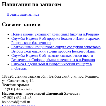
Навигация по записям
← Предыдущая запись
Свежие записи
Новые иконы украшают храм свят.Николая п.Рощино
Службы Недели 9-ой пророка Божьего Илии в храмах
Рощинского благочиния
Благочинный Рощинского округа сослужил секретарю
Выборгской епархии в день пророка Божьего Илии.
Службы Недели 8-ой памяти святых отцов шести
Вселенских Соборов, были совершены в п.Рощино
Служба Недели 8-ой и симфонический концерт в
п.Озерки.
188820, Ленинградская обл., Выборгский
р-н,
пос. Рощино,
ул. Советская, д. 14.
Телефон храма:
+7 (931) 996-30-93
Настоятель – протоиерей Дионисий Холодов:
+7 (921) 432-41-48
holodovd@mail.ru