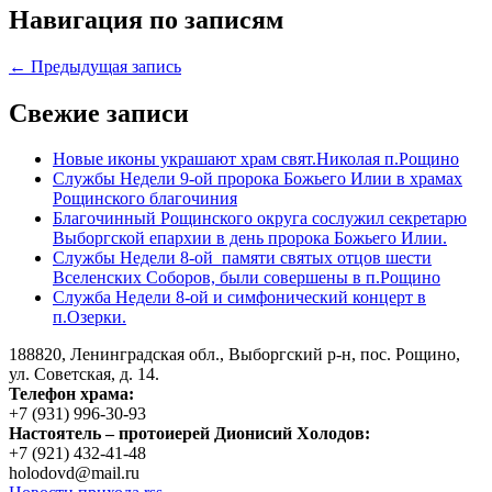
Навигация по записям
← Предыдущая запись
Свежие записи
Новые иконы украшают храм свят.Николая п.Рощино
Службы Недели 9-ой пророка Божьего Илии в храмах
Рощинского благочиния
Благочинный Рощинского округа сослужил секретарю
Выборгской епархии в день пророка Божьего Илии.
Службы Недели 8-ой памяти святых отцов шести
Вселенских Соборов, были совершены в п.Рощино
Служба Недели 8-ой и симфонический концерт в
п.Озерки.
188820, Ленинградская обл., Выборгский
р-н,
пос. Рощино,
ул. Советская, д. 14.
Телефон храма:
+7 (931) 996-30-93
Настоятель – протоиерей Дионисий Холодов:
+7 (921) 432-41-48
holodovd@mail.ru