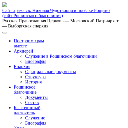
Сайт храма св. Николая Чудотворца в посёлке Рощино
(сайт Рощинского благочиния)
Русская Православная Церковь
— Московский Патриархат
— Выборгская епархия
Построим храм
вместе
Архиерей
Служение в Рощинском благочинии
Биография
Епархия
Официальные документы
Структура
История
Рощинское
благочиние
Документы
Состав
Благочинный,
настоятель
Служение
Биография