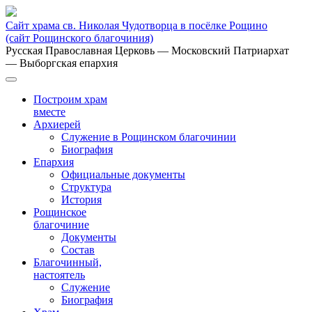
Сайт храма св. Николая Чудотворца в посёлке Рощино
(сайт Рощинского благочиния)
Русская Православная Церковь
— Московский Патриархат
— Выборгская епархия
Построим храм
вместе
Архиерей
Служение в Рощинском благочинии
Биография
Епархия
Официальные документы
Структура
История
Рощинское
благочиние
Документы
Состав
Благочинный,
настоятель
Служение
Биография