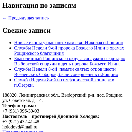
Навигация по записям
← Предыдущая запись
Свежие записи
Новые иконы украшают храм свят.Николая п.Рощино
Службы Недели 9-ой пророка Божьего Илии в храмах
Рощинского благочиния
Благочинный Рощинского округа сослужил секретарю
Выборгской епархии в день пророка Божьего Илии.
Службы Недели 8-ой памяти святых отцов шести
Вселенских Соборов, были совершены в п.Рощино
Служба Недели 8-ой и симфонический концерт в
п.Озерки.
188820, Ленинградская обл., Выборгский
р-н,
пос. Рощино,
ул. Советская, д. 14.
Телефон храма:
+7 (931) 996-30-93
Настоятель – протоиерей Дионисий Холодов:
+7 (921) 432-41-48
holodovd@mail.ru