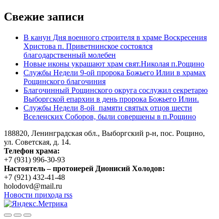
по
Свежие записи
записям
В канун Дня военного строителя в храме Воскресения
Христова п. Приветнинское состоялся
благодарственный молебен
Новые иконы украшают храм свят.Николая п.Рощино
Службы Недели 9-ой пророка Божьего Илии в храмах
Рощинского благочиния
Благочинный Рощинского округа сослужил секретарю
Выборгской епархии в день пророка Божьего Илии.
Службы Недели 8-ой памяти святых отцов шести
Вселенских Соборов, были совершены в п.Рощино
188820, Ленинградская обл., Выборгский
р-н,
пос. Рощино,
ул. Советская, д. 14.
Телефон храма:
+7 (931) 996-30-93
Настоятель – протоиерей Дионисий Холодов:
+7 (921) 432-41-48
holodovd@mail.ru
Новости прихода rss