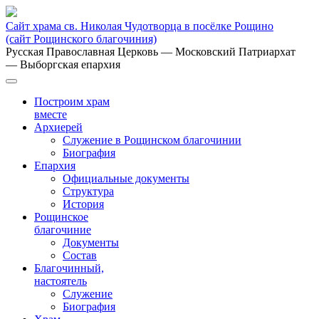
Сайт храма св. Николая Чудотворца в посёлке Рощино
(сайт Рощинского благочиния)
Русская Православная Церковь
— Московский Патриархат
— Выборгская епархия
Построим храм
вместе
Архиерей
Служение в Рощинском благочинии
Биография
Епархия
Официальные документы
Структура
История
Рощинское
благочиние
Документы
Состав
Благочинный,
настоятель
Служение
Биография