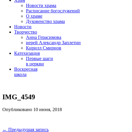
Храм
Новости храма
Расписание богослужений
О храме
Духовенство храма
Новости
Творчество
Анна Герасимова
иерей Александр Заплетин
Кирилл Смирнов
Катехизация
Первые шаги
в церкви
Воскресная
школа
Skip
to
IMG_4549
content
Опубликовано 10 июня, 2018
Навигация
← Предыдущая запись