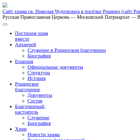
Сайт храма св. Николая Чудотворца в посёлке Рощино
(сайт Р
Русская Православная Церковь
— Московский Патриархат
— В
Построим храм
вместе
Архиерей
Служение в Рощинском благочинии
Биография
Епархия
Официальные документы
Структура
История
Рощинское
благочиние
Документы
Состав
Благочинный,
настоятель
Служение
Биография
Храм
Новости храма