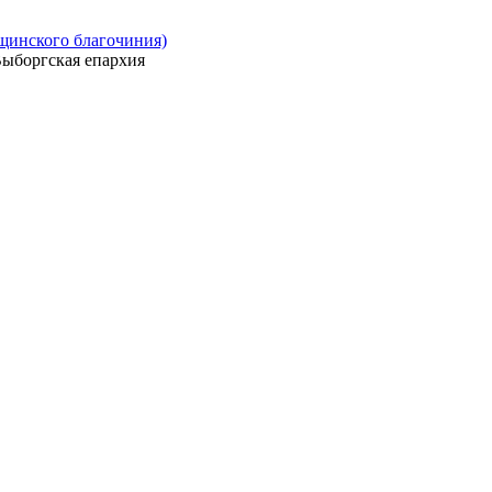
ощинского благочиния)
ыборгская епархия