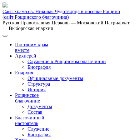
Сайт храма св. Николая Чудотворца в посёлке Рощино
(сайт Рощинского благочиния)
Русская Православная Церковь
— Московский Патриархат
— Выборгская епархия
Построим храм
вместе
Архиерей
Служение в Рощинском благочинии
Биография
Епархия
Официальные документы
Структура
История
Рощинское
благочиние
Документы
Состав
Благочинный,
настоятель
Служение
Биография