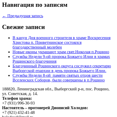
Навигация по записям
← Предыдущая запись
Свежие записи
В канун Дня военного строителя в храме Воскресения
Христова п. Приветнинское состоялся
благодарственный молебен
Новые иконы украшают храм свят.Николая п.Рощино
Службы Недели 9-ой пророка Божьего Илии в храмах
Рощинского благочиния
Благочинный Рощинского округа сослужил секретарю
Выборгской епархии в день пророка Божьего Илии.
Службы Недели 8-ой памяти святых отцов шести
Вселенских Соборов, были совершены в п.Рощино
188820, Ленинградская обл., Выборгский
р-н,
пос. Рощино,
ул. Советская, д. 14.
Телефон храма:
+7 (931) 996-30-93
Настоятель – протоиерей Дионисий Холодов:
+7 (921) 432-41-48